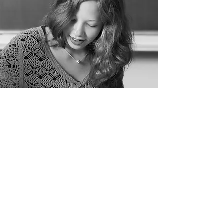
CONTAcTO
Av. Dr Antunes Guimarães, 670