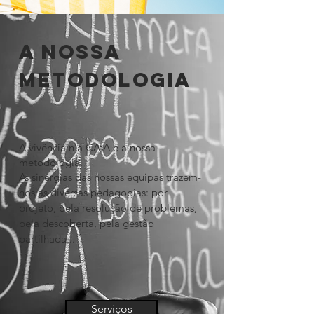
A NOSSA
METODOLOGIA
A vivência n'a CAsA é a nossa
metodologia.
As sinergias das nossas equipas trazem-
nos as diversas pedagogias: por
projeto, pela resolução de problemas,
pela descoberta, pela gestão
partilhada...
Serviços